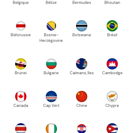
Belgique
Bélize
Bermudes
Bhoutan
Biélorussie
Bosnie-
Botswana
Brésil
Herzégovine
Brunei
Bulgarie
Caïmans, Iles
Cambodge
Canada
Cap Vert
Chine
Chypre