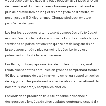
vigoureuse dont les tiges à la base peuvent avoir jusqu’à 10 cm
de diamètre, et dont les racines charnues peuvent atteindre
plus de deux mètres de long et dix à vingt cm de diamètre, et
peser jusqu’à 180
kilogrammes
. Chaque pied peut émettre
jusqu’à trente tiges.
Les feuilles, caduques, alternes, sont composées trifoliolées, et
munies d’un pétiole de dix à vingt cm de long. Les folioles larges
terminées en pointe ont environ quinze cm de long sur dix de
large et peuvent être plus ou moins lobées. Le limbe est
pubescent surtout à la face inférieure.
Les fleurs, du type papilionacé et de couleur pourpres, sont
relativement petites et réunies en grappes comprenant trente à
80
fleurs
, longues de dix à vingt-cinq cm et qui rappellent celles
de la glycine. Elles produisent un nectar abondant et attirent de
nombreux insectes, y compris les abeilles.
La floraison se produit en fin d’été et donne naissance à
des gousses allongées, étroites et plates contenant jusqu’à dix