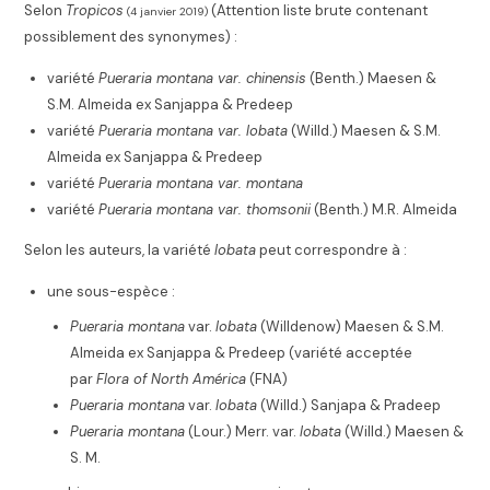
Selon
Tropicos
(Attention liste brute contenant
(4 janvier 2019)
possiblement des synonymes) :
variété
Pueraria montana var. chinensis
(Benth.) Maesen &
S.M. Almeida ex Sanjappa & Predeep
variété
Pueraria montana var. lobata
(Willd.) Maesen & S.M.
Almeida ex Sanjappa & Predeep
variété
Pueraria montana var. montana
variété
Pueraria montana var. thomsonii
(Benth.) M.R. Almeida
Selon les auteurs, la variété
lobata
peut correspondre à :
une sous-espèce :
Pueraria montana
var.
lobata
(Willdenow) Maesen & S.M.
Almeida ex Sanjappa & Predeep
(variété acceptée
par
Flora of North América
(FNA)
Pueraria montana
var.
lobata
(Willd.) Sanjapa & Pradeep
Pueraria montana
(Lour.) Merr. var.
lobata
(Willd.) Maesen &
S. M.