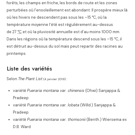
forêts, les champs en friche, les bords de route et les zones
perturbées où l’ensoleillement est abondant. Il prospère mieux là
où les hivers ne descendent pas sous les –15 °C, où la
température moyenne l’été est régulièrement au-dessus
de
27
°C
et où la pluviosité annuelle est d’au moins 1000 mm.
Dans les régions où la température descend sous les –15 °C, il
est détruit au-dessus du sol mais peut repartir des racines au
printemps.
Liste des variétés
Selon
The Plant List
:
(4 janvier 2019)
variété
Pueraria montana var. chinensis
(Ohwi) Sanjappa &
Pradeep
variété
Pueraria montana var. lobata
(Willd.) Sanjappa &
Pradeep
variété
Pueraria montana var. thomsonii
(Benth.) Wiersema ex
D.B. Ward