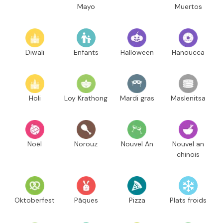
Mayo
Muertos
Diwali
Enfants
Halloween
Hanoucca
Holi
Loy Krathong
Mardi gras
Maslenitsa
Noël
Norouz
Nouvel An
Nouvel an
chinois
Oktoberfest
Pâques
Pizza
Plats froids