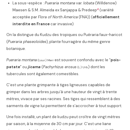
La sous-espèce :
Pueraria montana
var.
lobata
(Willdenow)
4
Maesen & S.M. Almeida ex Sanjappa & Predeep
(variété
acceptée par
Flora of North America
(FNA)
) (
officiellement
interdite en France
car invasive
)
On la distingue du Kudzu des tropiques ou Puéraria faux-haricot
(
Pueraria phaseoloïdes
), plante fourragère du même genre
botanique
.
Pueraria montana
est souvent confondu avec le “
pois-
(Lour.) Merr
patate
” ou
jicama
(
Pachyrhizus erosus
) dont les
(L.) Urb.
tubercules sont également comestibles.
C’est une plante grimpante à tiges ligneuses capables de
grimper dans les arbres jusqu’à une hauteur de vingt à trente
mètres, vivace par ses racines. Ses tiges qui ressemblent à des
sarments de vigne lui permettent de s’accrocher à tout support.
Une fois installé, un plant de kudzu peut croître de vingt mètres
par saison, à la moyenne de 30 cm par jour. C’est une liane