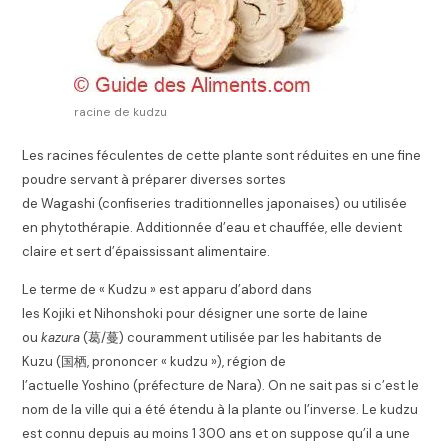
racine de kudzu
Les racines féculentes de cette plante sont réduites en une fine
poudre servant à préparer diverses sortes
de Wagashi (confiseries traditionnelles japonaises) ou utilisée
en phytothérapie. Additionnée d’eau et chauffée, elle devient
claire et sert d’épaississant alimentaire.
Le terme de « Kudzu » est apparu d’abord dans
les Kojiki et Nihonshoki pour désigner une sorte de laine
ou
kazura
(
葛/蔓
) couramment utilisée par les habitants de
Kuzu (
国栖
,
prononcer « kudzu »
), région de
l’actuelle Yoshino (préfecture de Nara). On ne sait pas si c’est le
nom de la ville qui a été étendu à la plante ou l’inverse. Le kudzu
est connu depuis au moins 1 300 ans et on suppose qu’il a une