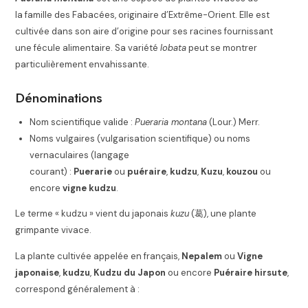
la famille des Fabacées, originaire d’Extrême-Orient. Elle est
cultivée dans son aire d’origine pour ses racines fournissant
une fécule alimentaire. Sa variété
lobata
peut se montrer
particulièrement envahissante.
Dénominations
Nom scientifique valide :
Pueraria montana
(Lour.) Merr
.
Noms vulgaires (vulgarisation scientifique) ou noms
vernaculaires (langage
courant) :
Puerarie
ou
puéraire
,
kudzu
,
Kuzu
,
kouzou
ou
encore
vigne kudzu
.
Le terme « kudzu » vient du japonais
kuzu
(葛), une plante
grimpante vivace.
La plante cultivée appelée en français,
Nepalem
ou
Vigne
japonaise
,
kudzu
,
Kudzu du Japon
ou encore
Puéraire hirsute
,
correspond généralement à :