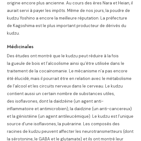
origine encore plus ancienne. Au cours des ères Nara et Heian, il
aurait servi à payer les impôts. Même de nos jours, la poudre de
kudzu Yoshino a encore la meilleure réputation. La préfecture
de Kagoshima est le plus important producteur de dérivés du
kudzu.
Médicinales
Des études ont montré que le kudzu peut réduire à la fois
la gueule de bois et l’alcoolisme ainsi qu’être utilisée dans le
traitement de la cocaïnomanie.
Le mécanisme n’a pas encore
été élucidé, mais il pourrait être en relation avec le métabolisme
de l’alcool et les circuits nerveux dans le cerveau. Le kudzu
contient aussi un certain nombre de substances utiles,
des isoflavones, dont la daidzéine (un agent anti-
inflammatoire et antimicrobien), la daidzine (un anti-cancereux)
et la génistéine (un agent antileucémique). Le kudzu est l’unique
source d’une isoflavones, la puérarine. Les composés des
racines de kudzu peuvent affecter les neurotransmetteurs (dont
la sérotonine, le GABA et le glutamate) et ils ont montré leur