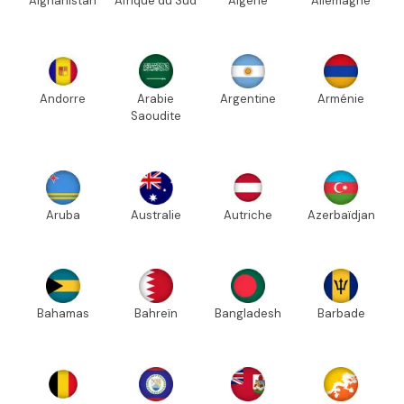
Afghanistan
Afrique du Sud
Algérie
Allemagne
Andorre
Arabie
Argentine
Arménie
Saoudite
Aruba
Australie
Autriche
Azerbaïdjan
Bahamas
Bahreïn
Bangladesh
Barbade