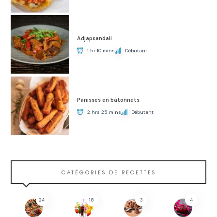
Adjapsandali
1 hr 10 mins
Débutant
Panisses en bâtonnets
2 hrs 25 mins
Débutant
CATÉGORIES DE RECETTES
24
18
3
4