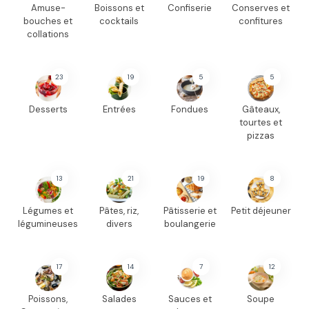
Amuse-
Boissons et
Confiserie
Conserves et
bouches et
cocktails
confitures
collations
23
19
5
5
Desserts
Entrées
Fondues
Gâteaux,
tourtes et
pizzas
13
21
19
8
Légumes et
Pâtes, riz,
Pâtisserie et
Petit déjeuner
légumineuses
divers
boulangerie
17
14
7
12
Poissons,
Salades
Sauces et
Soupe