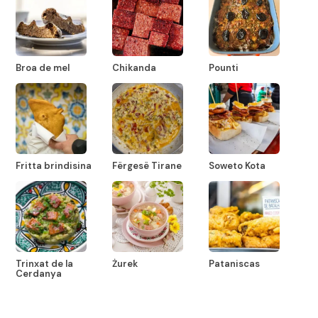
Broa de mel
Chikanda
Pounti
Fritta brindisina
Fërgesë Tirane
Soweto Kota
Trinxat de la
Żurek
Pataniscas
Cerdanya