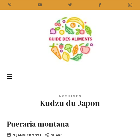
Guide
des
Aliments
Encyclopédie
des
aliments
/
ARCHIVES
www.guidedesaliments.com
Kudzu du Japon
Pueraria montana
9 JANVIER 2021
SHARE