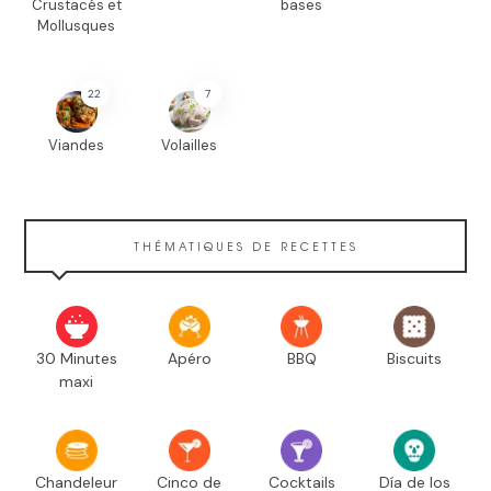
Crustacés et
bases
Mollusques
22
7
Viandes
Volailles
THÉMATIQUES DE RECETTES
30 Minutes
Apéro
BBQ
Biscuits
maxi
Chandeleur
Cinco de
Cocktails
Día de los