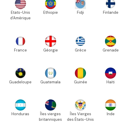
Etats-Unis
Ethiopie
Fidji
Finlande
d'Amérique
France
Géorgie
Grèce
Grenade
Guadeloupe
Guatemala
Guinée
Haïti
Honduras
Îles vierges
Îles Vierges
Inde
britanniques
des États-Unis