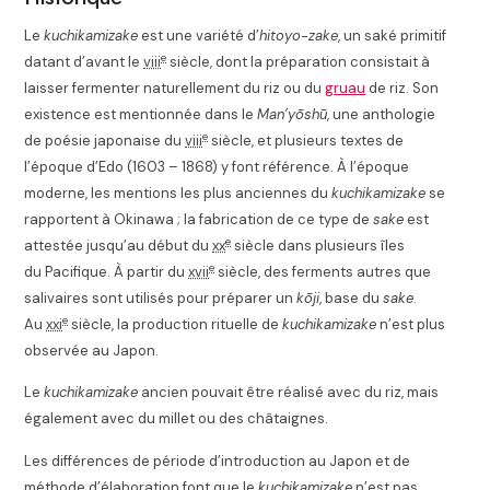
Le
kuchikamizake
est une variété d’
hitoyo-zake
, un saké primitif
e
datant d’avant le
viii
siècle, dont la préparation consistait à
laisser fermenter naturellement du riz ou du
gruau
de riz. Son
existence est mentionnée dans le
Man’yōshū
, une anthologie
e
de poésie japonaise du
viii
siècle, et plusieurs textes de
l’époque d’Edo (1603 – 1868) y font référence. À l’époque
moderne, les mentions les plus anciennes du
kuchikamizake
se
rapportent à Okinawa ; la fabrication de ce type de
sake
est
e
attestée jusqu’au début du
xx
siècle dans plusieurs îles
e
du Pacifique
. À partir du
xvii
siècle, des ferments autres que
salivaires sont utilisés pour préparer un
kōji
, base du
sake
.
e
Au
xxi
siècle, la production rituelle de
kuchikamizake
n’est plus
observée au Japon
.
Le
kuchikamizake
ancien pouvait être réalisé avec du riz, mais
également avec du millet ou des châtaignes
.
Les différences de période d’introduction au Japon et de
méthode d’élaboration font que le
kuchikamizake
n’est pas