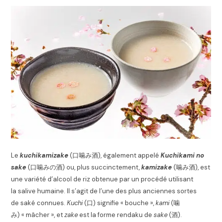
Le
kuchikamizake
(
口噛み酒
), également appelé
Kuchikami no
sake
(
口噛みの酒
) ou, plus succinctement,
kamizake
(
噛み酒
), est
une variété d’alcool de riz obtenue par un procédé utilisant
la salive humaine. Il s’agit de l’une des plus anciennes sortes
de saké connues.
Kuchi
(
口
) signifie « bouche »,
kami
(
噛
み
) « mâcher », et
zake
est la forme rendaku de
sake
(
酒
).