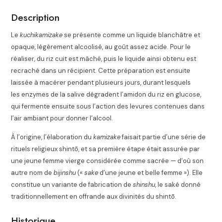
Description
Le
kuchikamizake
se présente comme un liquide blanchâtre et
opaque, légèrement alcoolisé, au goût assez acide. Pour le
réaliser, du riz cuit est mâché, puis le liquide ainsi obtenu est
recraché dans un récipient. Cette préparation est ensuite
laissée à macérer pendant plusieurs jours, durant lesquels
les enzymes de la salive dégradent l’amidon du riz en glucose,
qui fermente ensuite sous l’action des levures contenues dans
l’air ambiant pour donner l’alcool
.
À l’origine, l’élaboration du
kamizake
faisait partie d’une série de
rituels religieux shintō, et sa première étape était assurée par
une jeune femme vierge
considérée comme sacrée — d’où son
autre nom de
bijinshu
(«
sake
d’une jeune et belle femme »)
. Elle
constitue un variante de fabrication de
shinshu
, le saké donné
traditionnellement en offrande aux divinités du shintō
.
Historique