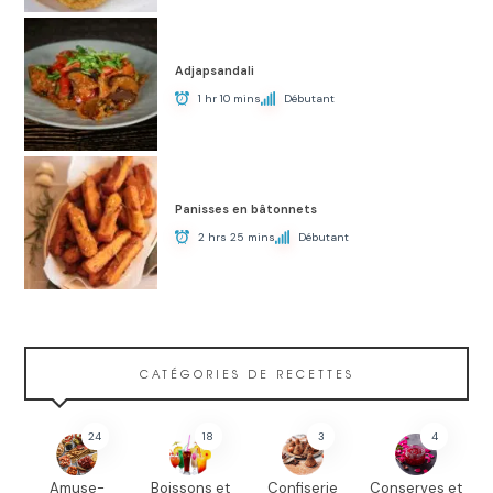
Adjapsandali
1 hr 10 mins
Débutant
Panisses en bâtonnets
2 hrs 25 mins
Débutant
CATÉGORIES DE RECETTES
24
18
3
4
Amuse-
Boissons et
Confiserie
Conserves et