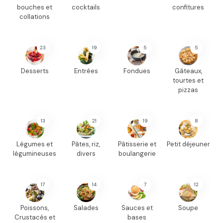
bouches et
cocktails
confitures
collations
23
19
5
5
Desserts
Entrées
Fondues
Gâteaux,
tourtes et
pizzas
13
21
19
8
Légumes et
Pâtes, riz,
Pâtisserie et
Petit déjeuner
légumineuses
divers
boulangerie
17
14
7
12
Poissons,
Salades
Sauces et
Soupe
Crustacés et
bases