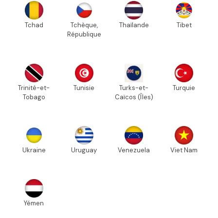
Tchad
Tchèque,
Thaïlande
Tibet
République
Trinité-et-
Tunisie
Turks-et-
Turquie
Tobago
Caïcos (Îles)
Ukraine
Uruguay
Venezuela
Viet Nam
Yémen