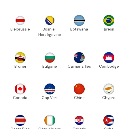
Biélorussie
Bosnie-
Botswana
Brésil
Herzégovine
Brunei
Bulgarie
Caïmans, Iles
Cambodge
Canada
Cap Vert
Chine
Chypre