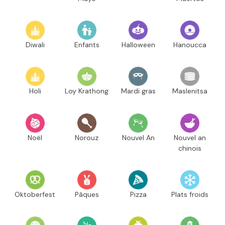
Diwali
Enfants
Halloween
Hanoucca
Holi
Loy Krathong
Mardi gras
Maslenitsa
Noël
Norouz
Nouvel An
Nouvel an
chinois
Oktoberfest
Pâques
Pizza
Plats froids