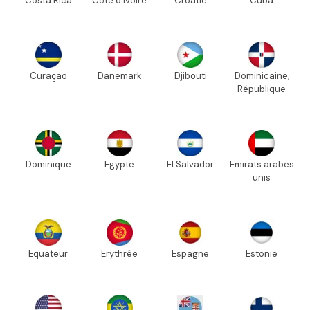
Costa Rica
Côte d'Ivoire
Croatie
Cuba
Curaçao
Danemark
Djibouti
Dominicaine,
République
Dominique
Egypte
El Salvador
Emirats arabes
unis
Equateur
Erythrée
Espagne
Estonie