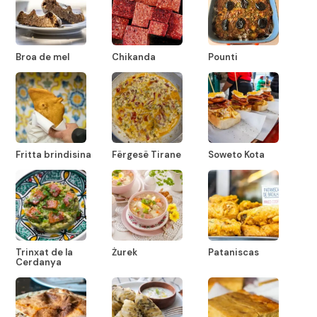
Broa de mel
Chikanda
Pounti
Fritta brindisina
Fërgesë Tirane
Soweto Kota
Trinxat de la
Żurek
Pataniscas
Cerdanya