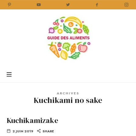
Guide
des
Aliments
Encyclopédie
des
aliments
/
ARCHIVES
www.guidedesaliments.com
Kuchikami no sake
Kuchikamizake
2 JUIN 2019
SHARE