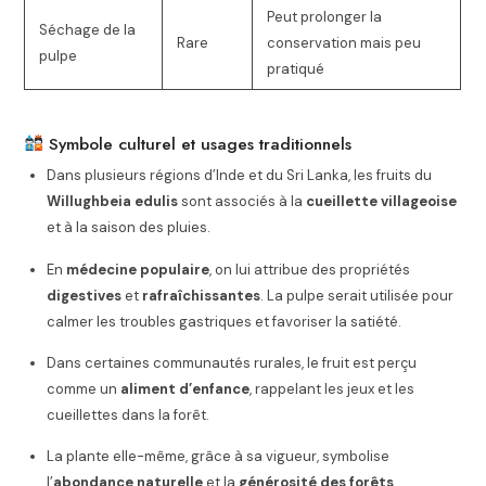
Peut prolonger la
Séchage de la
Rare
conservation mais peu
pulpe
pratiqué
Symbole culturel et usages traditionnels
Dans plusieurs régions d’Inde et du Sri Lanka, les fruits du
Willughbeia edulis
sont associés à la
cueillette villageoise
et à la saison des pluies.
En
médecine populaire
, on lui attribue des propriétés
digestives
et
rafraîchissantes
. La pulpe serait utilisée pour
calmer les troubles gastriques et favoriser la satiété.
Dans certaines communautés rurales, le fruit est perçu
comme un
aliment d’enfance
, rappelant les jeux et les
cueillettes dans la forêt.
La plante elle-même, grâce à sa vigueur, symbolise
l’
abondance naturelle
et la
générosité des forêts