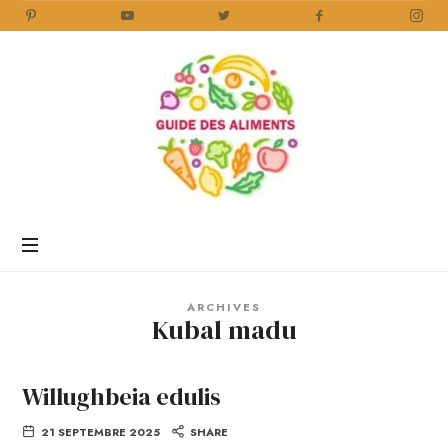
Guide
des
Aliments
Encyclopédie
des
aliments
/
ARCHIVES
www.guidedesaliments.com
Kubal madu
Willughbeia edulis
21 SEPTEMBRE 2025
SHARE