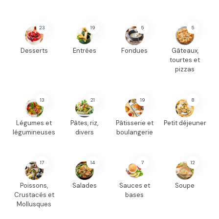
23
19
5
5
Desserts
Entrées
Fondues
Gâteaux,
tourtes et
pizzas
13
21
19
8
Légumes et
Pâtes, riz,
Pâtisserie et
Petit déjeuner
légumineuses
divers
boulangerie
17
14
7
12
Poissons,
Salades
Sauces et
Soupe
Crustacés et
bases
Mollusques