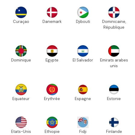
Curaçao
Danemark
Djibouti
Dominicaine,
République
Dominique
Egypte
El Salvador
Emirats arabes
unis
Equateur
Erythrée
Espagne
Estonie
Etats-Unis
Ethiopie
Fidji
Finlande