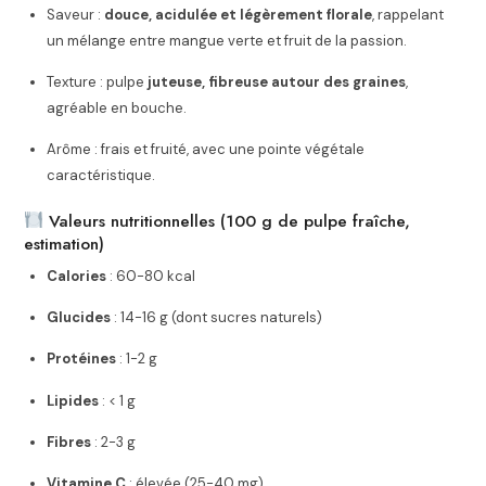
Saveur :
douce, acidulée et légèrement florale
, rappelant
un mélange entre mangue verte et fruit de la passion.
Texture : pulpe
juteuse, fibreuse autour des graines
,
agréable en bouche.
Arôme : frais et fruité, avec une pointe végétale
caractéristique.
Valeurs nutritionnelles (100 g de pulpe fraîche,
estimation)
Calories
: 60-80 kcal
Glucides
: 14-16 g (dont sucres naturels)
Protéines
: 1-2 g
Lipides
: < 1 g
Fibres
: 2-3 g
Vitamine C
: élevée (25-40 mg)