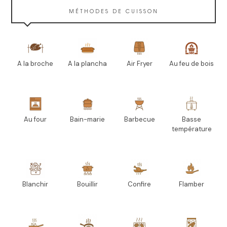
MÉTHODES DE CUISSON
A la broche
A la plancha
Air Fryer
Au feu de bois
Au four
Bain-marie
Barbecue
Basse
température
Blanchir
Bouillir
Confire
Flamber