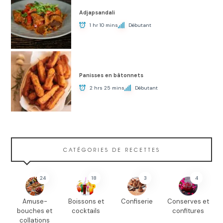
Adjapsandali
1 hr 10 mins
Débutant
Panisses en bâtonnets
2 hrs 25 mins
Débutant
CATÉGORIES DE RECETTES
24
18
3
4
Amuse-
Boissons et
Confiserie
Conserves et
bouches et
cocktails
confitures
collations