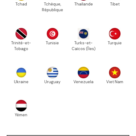
Tchad
Tchèque,
Thaïlande
Tibet
République
Trinité-et-
Tunisie
Turks-et-
Turquie
Tobago
Caïcos (Îles)
Ukraine
Uruguay
Venezuela
Viet Nam
Yémen