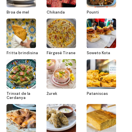
Broa de mel
Chikanda
Pounti
Fritta brindisina
Fërgesë Tirane
Soweto Kota
Trinxat de la
Żurek
Pataniscas
Cerdanya