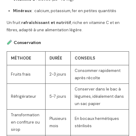
Minéraux
: calcium, potassium, fer en petites quantités
Un fruit
rafraîchissant et nutritif
, riche en vitamine C et en
fibres, adapté à une alimentation légère.
Conservation
MÉTHODE
DURÉE
CONSEILS
Consommer rapidement
Fruits frais
2-3 jours
après récolte
Conserver dans le bac à
Réfrigérateur
5-7 jours
légumes, idéalement dans
un sac papier
Transformation
Plusieurs
En bocaux hermétiques
en confiture ou
mois
stérilisés
sirop