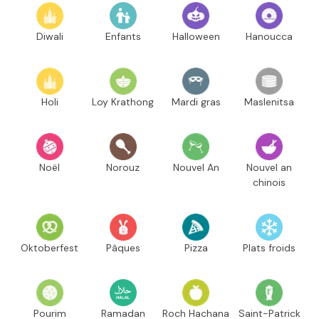
Diwali
Enfants
Halloween
Hanoucca
Holi
Loy Krathong
Mardi gras
Maslenitsa
Noël
Norouz
Nouvel An
Nouvel an
chinois
Oktoberfest
Pâques
Pizza
Plats froids
Pourim
Ramadan
Roch Hachana
Saint-Patrick