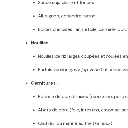
Sauce soja claire et foncée
Ail, oignon, coriandre racine
Épices chinoises : anis étoilé, cannelle, poiv
Nouilles
:
Nouilles de riz larges coupées et roulées en
Parfois version
guay jap yuan
(influence vi
Garnitures
:
Poitrine de porc braisée (
moo krob
, porc c
Abats de porc (foie, intestins, estomac, s
Œuf dur ou mariné au thé (
kai luuk
)