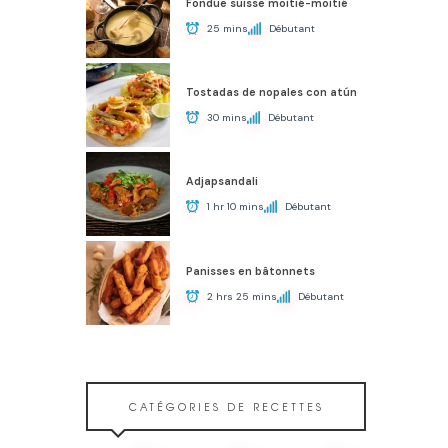
Fondue suisse moitié-moitié
25 mins
Débutant
Tostadas de nopales con atún
30 mins
Débutant
Adjapsandali
1 hr 10 mins
Débutant
Panisses en bâtonnets
2 hrs 25 mins
Débutant
CATÉGORIES DE RECETTES