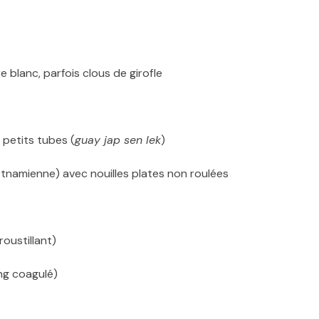
re blanc, parfois clous de girofle
 petits tubes (
guay jap sen lek
)
etnamienne) avec nouilles plates non roulées
roustillant)
ang coagulé)