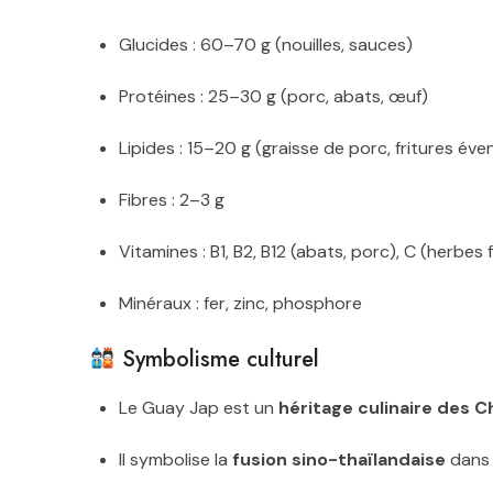
Glucides : 60–70 g (nouilles, sauces)
Protéines : 25–30 g (porc, abats, œuf)
Lipides : 15–20 g (graisse de porc, fritures éve
Fibres : 2–3 g
Vitamines : B1, B2, B12 (abats, porc), C (herbes
Minéraux : fer, zinc, phosphore
Symbolisme culturel
Le Guay Jap est un
héritage culinaire des 
Il symbolise la
fusion sino-thaïlandaise
dans l