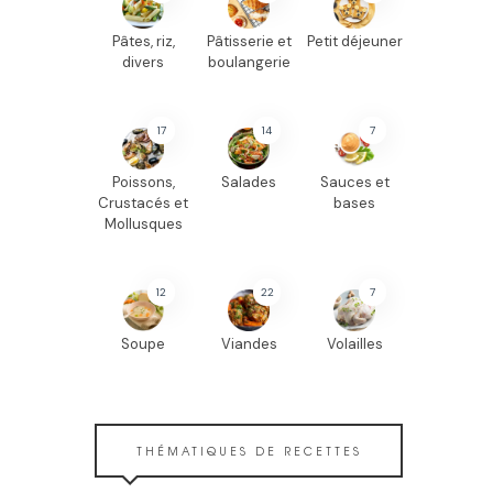
Pâtes, riz,
Pâtisserie et
Petit déjeuner
divers
boulangerie
17
14
7
Poissons,
Salades
Sauces et
Crustacés et
bases
Mollusques
12
22
7
Soupe
Viandes
Volailles
THÉMATIQUES DE RECETTES