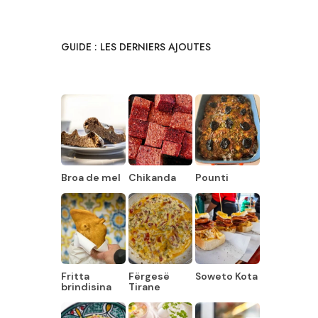
GUIDE : LES DERNIERS AJOUTES
Broa de mel
Chikanda
Pounti
Fritta
Fërgesë
Soweto Kota
brindisina
Tirane