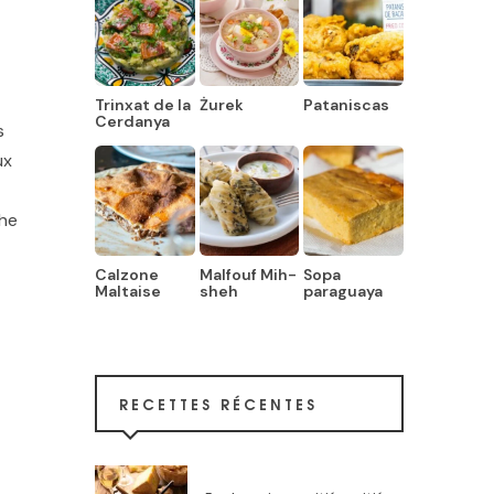
Trinxat de la
Żurek
Pataniscas
Cerdanya
s
ux
che
Calzone
Malfouf Mih-
Sopa
Maltaise
sheh
paraguaya
RECETTES RÉCENTES