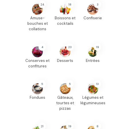
24
18
3
Amuse-
Boissons et
Confiserie
bouches et
cocktails
collations
4
23
19
Conserves et
Desserts
Entrées
confitures
5
5
13
Fondues
Gâteaux,
Légumes et
tourtes et
légumineuses
pizzas
21
19
8