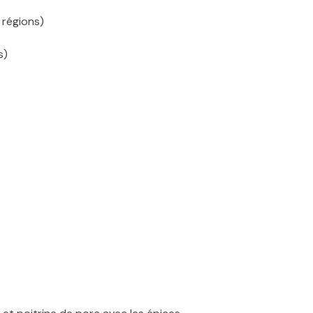
 régions)
s)