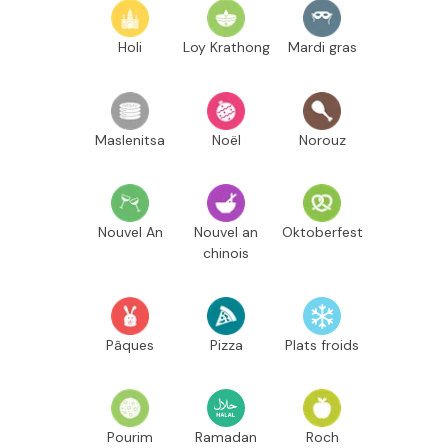
Holi
Loy Krathong
Mardi gras
Maslenitsa
Noël
Norouz
Nouvel An
Nouvel an
Oktoberfest
chinois
Pâques
Pizza
Plats froids
Pourim
Ramadan
Roch