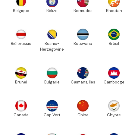
Belgique
Bélize
Bermudes
Bhoutan
Biélorussie
Bosnie-
Botswana
Brésil
Herzégovine
Brunei
Bulgarie
Caïmans, Iles
Cambodge
Canada
Cap Vert
Chine
Chypre