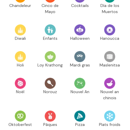
Chandeleur
Cinco de
Cocktails
Día de los
Mayo
Muertos
Diwali
Enfants
Halloween
Hanoucca
Holi
Loy Krathong
Mardi gras
Maslenitsa
Noël
Norouz
Nouvel An
Nouvel an
chinois
Oktoberfest
Pâques
Pizza
Plats froids