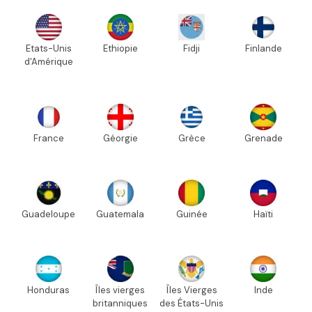
Etats-Unis
Ethiopie
Fidji
Finlande
d'Amérique
France
Géorgie
Grèce
Grenade
Guadeloupe
Guatemala
Guinée
Haïti
Honduras
Îles vierges
Îles Vierges
Inde
britanniques
des États-Unis