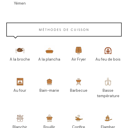
Yémen
MÉTHODES DE CUISSON
A la broche
A la plancha
Air Fryer
Au feu de bois
Au four
Bain-marie
Barbecue
Basse
température
Blanchir
Bouillir
Confire
Flamber