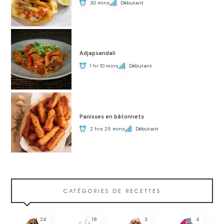
30 mins
Débutant
Adjapsandali
1 hr 10 mins
Débutant
Panisses en bâtonnets
2 hrs 25 mins
Débutant
CATÉGORIES DE RECETTES
24
18
3
4