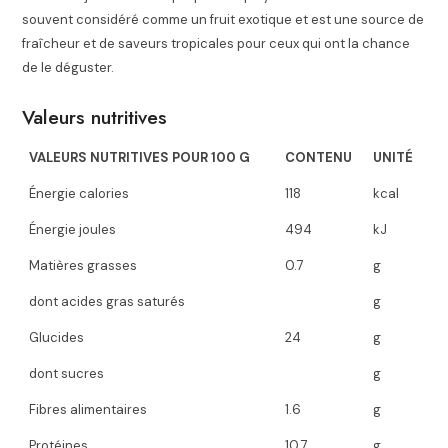
souvent considéré comme un fruit exotique et est une source de
fraîcheur et de saveurs tropicales pour ceux qui ont la chance
de le déguster.
Valeurs nutritives
VALEURS NUTRITIVES POUR 100 G
CONTENU
UNITÉ
Énergie calories
118
kcal
Énergie joules
494
kJ
Matières grasses
0.7
g
dont acides gras saturés
g
Glucides
24
g
dont sucres
g
Fibres alimentaires
1.6
g
Protéines
10.7
g