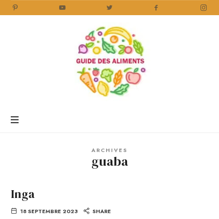
Guide
des
Aliments
Encyclopédie
des
aliments
/
ARCHIVES
www.guidedesaliments.com
guaba
Inga
18 SEPTEMBRE 2023
SHARE