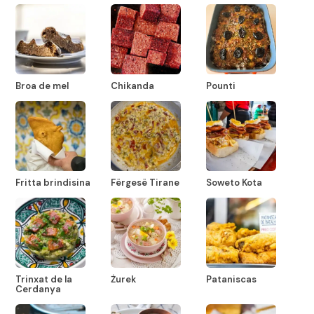
Broa de mel
Chikanda
Pounti
Fritta brindisina
Fërgesë Tirane
Soweto Kota
Trinxat de la
Żurek
Pataniscas
Cerdanya