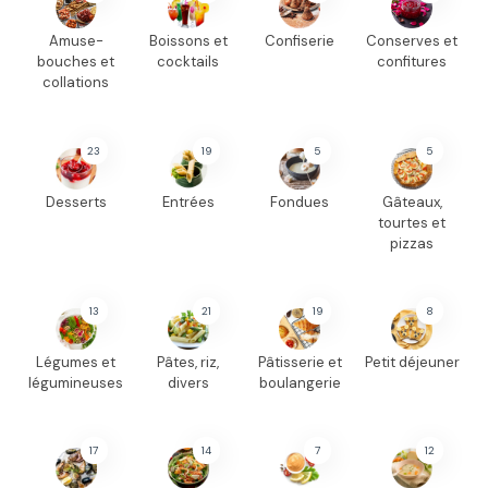
Amuse-
Boissons et
Confiserie
Conserves et
bouches et
cocktails
confitures
collations
23
19
5
5
Desserts
Entrées
Fondues
Gâteaux,
tourtes et
pizzas
13
21
19
8
Légumes et
Pâtes, riz,
Pâtisserie et
Petit déjeuner
légumineuses
divers
boulangerie
17
14
7
12