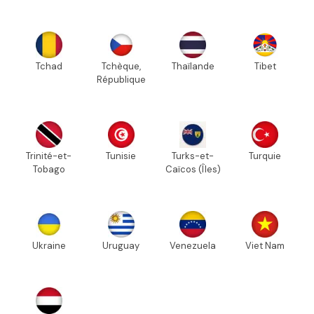
Tchad
Tchèque,
Thaïlande
Tibet
République
Trinité-et-
Tunisie
Turks-et-
Turquie
Tobago
Caïcos (Îles)
Ukraine
Uruguay
Venezuela
Viet Nam