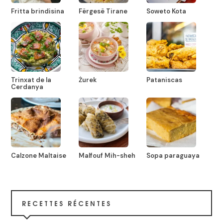
Fritta brindisina
Fërgesë Tirane
Soweto Kota
Trinxat de la
Żurek
Pataniscas
Cerdanya
Calzone Maltaise
Malfouf Mih-sheh
Sopa paraguaya
RECETTES RÉCENTES