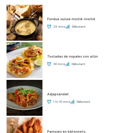
Fondue suisse moitié-moitié
25 mins
Débutant
Tostadas de nopales con atún
30 mins
Débutant
Adjapsandali
1 hr 10 mins
Débutant
Panisses en bâtonnets