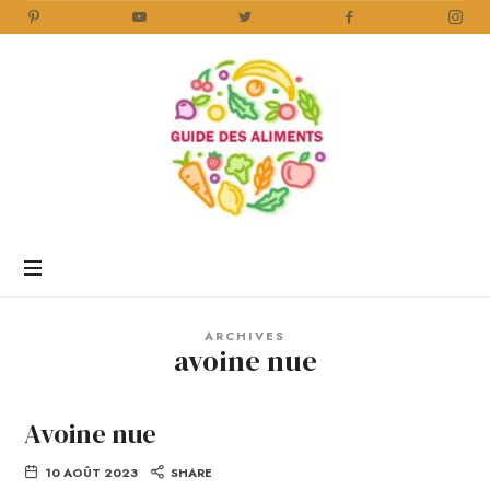
Guide
des
Aliments
Encyclopédie
des
aliments
/
ARCHIVES
www.guidedesaliments.com
avoine nue
Avoine nue
10 AOÛT 2023
SHARE