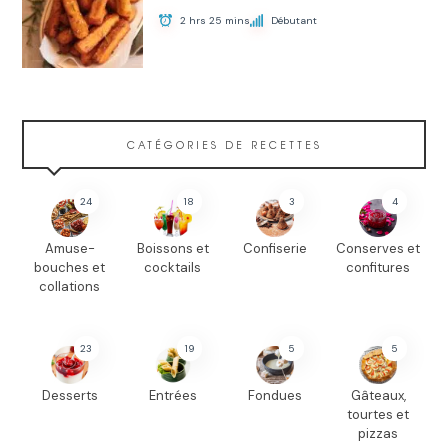
2 hrs 25 mins
Débutant
CATÉGORIES DE RECETTES
24
18
3
4
Amuse-
Boissons et
Confiserie
Conserves et
bouches et
cocktails
confitures
collations
23
19
5
5
Desserts
Entrées
Fondues
Gâteaux,
tourtes et
pizzas