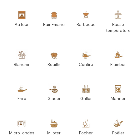
Au four
Bain-marie
Barbecue
Basse
température
Blanchir
Bouillir
Confire
Flamber
Frire
Glacer
Griller
Mariner
Micro-ondes
Mijoter
Pocher
Poêler