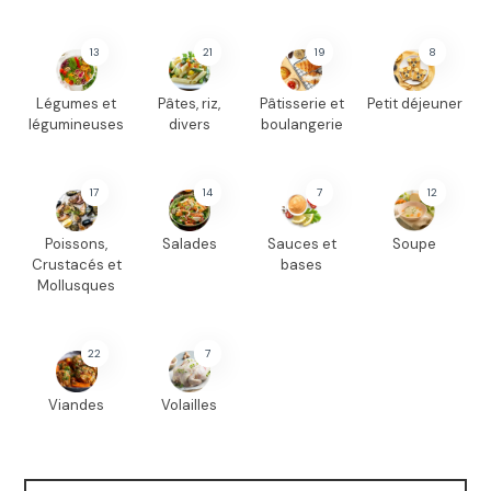
13
21
19
8
Légumes et
Pâtes, riz,
Pâtisserie et
Petit déjeuner
légumineuses
divers
boulangerie
17
14
7
12
Poissons,
Salades
Sauces et
Soupe
Crustacés et
bases
Mollusques
22
7
Viandes
Volailles