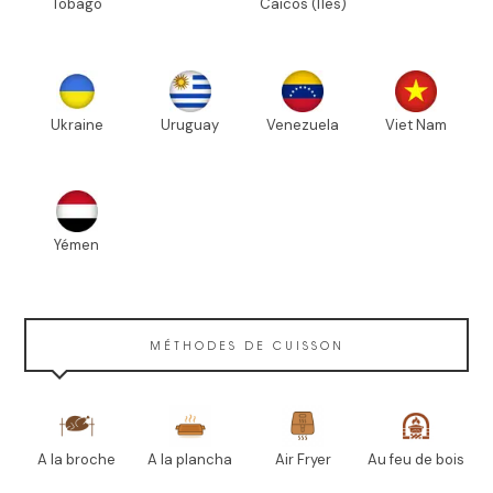
Tobago
Caïcos (Îles)
Ukraine
Uruguay
Venezuela
Viet Nam
Yémen
MÉTHODES DE CUISSON
A la broche
A la plancha
Air Fryer
Au feu de bois