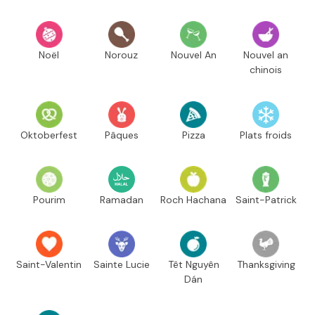
Noël
Norouz
Nouvel An
Nouvel an
chinois
Oktoberfest
Pâques
Pizza
Plats froids
Pourim
Ramadan
Roch Hachana
Saint-Patrick
Saint-Valentin
Sainte Lucie
Têt Nguyên
Thanksgiving
Dán