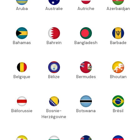
Aruba
Australie
Autriche
Azerbaïdjan
Bahamas
Bahreïn
Bangladesh
Barbade
Belgique
Bélize
Bermudes
Bhoutan
Biélorussie
Bosnie-
Botswana
Brésil
Herzégovine