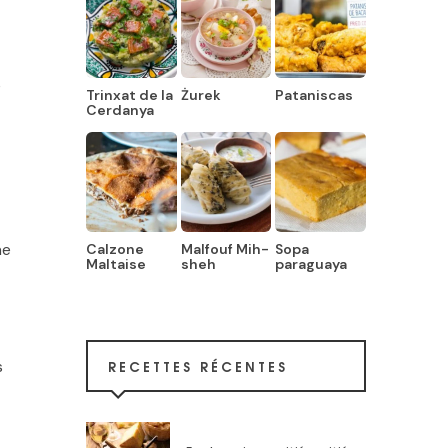
e
Trinxat de la
Żurek
Pataniscas
Cerdanya
ne
Calzone
Malfouf Mih-
Sopa
Maltaise
sheh
paraguaya
RECETTES RÉCENTES
s