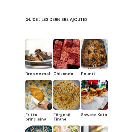
GUIDE : LES DERNIERS AJOUTES
Broa de mel
Chikanda
Pounti
Fritta
Fërgesë
Soweto Kota
brindisina
Tirane