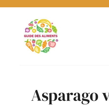
Guide
des
Aliments
Encyclopédie
des
aliments
/
www.guidedesaliments.com
Asparago v