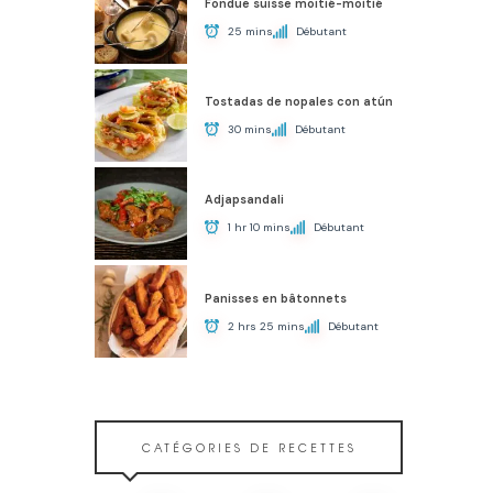
Fondue suisse moitié-moitié
25 mins
Débutant
Tostadas de nopales con atún
30 mins
Débutant
Adjapsandali
1 hr 10 mins
Débutant
Panisses en bâtonnets
2 hrs 25 mins
Débutant
CATÉGORIES DE RECETTES