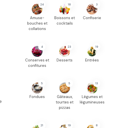
24
18
3
Amuse-
Boissons et
Confiserie
bouches et
cocktails
collations
4
23
19
Conserves et
Desserts
Entrées
confitures
5
5
13
Fondues
Gâteaux,
Légumes et
e
tourtes et
légumineuses
pizzas
21
19
8