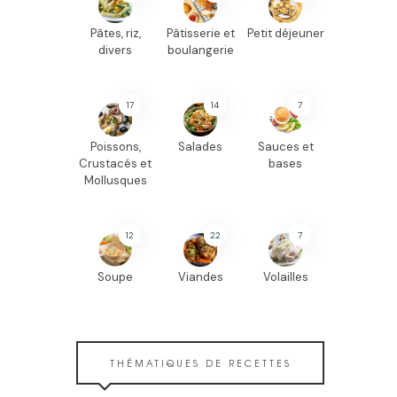
Pâtes, riz,
Pâtisserie et
Petit déjeuner
divers
boulangerie
17
14
7
Poissons,
Salades
Sauces et
Crustacés et
bases
Mollusques
12
22
7
Soupe
Viandes
Volailles
THÉMATIQUES DE RECETTES