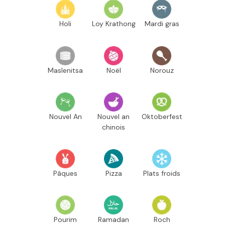
Holi
Loy Krathong
Mardi gras
Maslenitsa
Noël
Norouz
Nouvel An
Nouvel an
Oktoberfest
chinois
Pâques
Pizza
Plats froids
Pourim
Ramadan
Roch