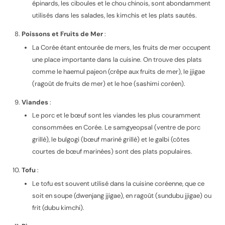
épinards, les ciboules et le chou chinois, sont abondamment
utilisés dans les salades, les kimchis et les plats sautés.
Poissons et Fruits de Mer
:
La Corée étant entourée de mers, les fruits de mer occupent
une place importante dans la cuisine. On trouve des plats
comme le haemul pajeon (crêpe aux fruits de mer), le jjigae
(ragoût de fruits de mer) et le hoe (sashimi coréen).
Viandes
:
Le porc et le bœuf sont les viandes les plus couramment
consommées en Corée. Le samgyeopsal (ventre de porc
grillé), le bulgogi (bœuf mariné grillé) et le galbi (côtes
courtes de bœuf marinées) sont des plats populaires.
Tofu
:
Le tofu est souvent utilisé dans la cuisine coréenne, que ce
soit en soupe (dwenjang jjigae), en ragoût (sundubu jjigae) ou
frit (dubu kimchi).