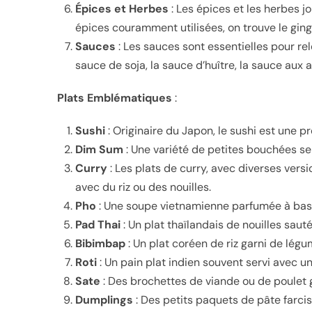
Épices et Herbes
: Les épices et les herbes jo
épices couramment utilisées, on trouve le ginge
Sauces
: Les sauces sont essentielles pour rel
sauce de soja, la sauce d’huître, la sauce aux 
Plats Emblématiques
:
Sushi
: Originaire du Japon, le sushi est une p
Dim Sum
: Une variété de petites bouchées ser
Curry
: Les plats de curry, avec diverses vers
avec du riz ou des nouilles.
Pho
: Une soupe vietnamienne parfumée à base 
Pad Thai
: Un plat thaïlandais de nouilles sau
Bibimbap
: Un plat coréen de riz garni de lé
Roti
: Un pain plat indien souvent servi avec 
Sate
: Des brochettes de viande ou de poulet g
Dumplings
: Des petits paquets de pâte farcis 