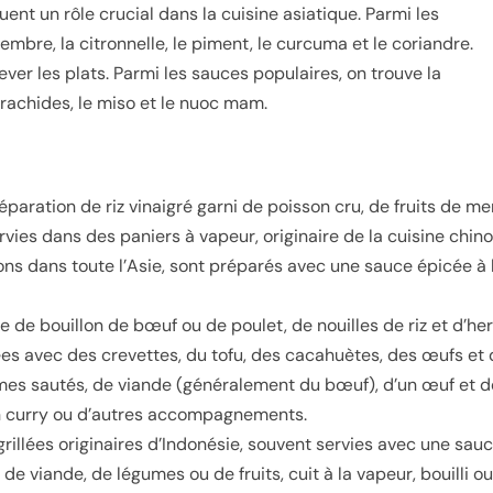
uent un rôle crucial dans la cuisine asiatique. Parmi les
mbre, la citronnelle, le piment, le curcuma et le coriandre.
ever les plats. Parmi les sauces populaires, on trouve la
arachides, le miso et le nuoc mam.
réparation de riz vinaigré garni de poisson cru, de fruits de m
vies dans des paniers à vapeur, originaire de la cuisine chino
ions dans toute l’Asie, sont préparés avec une sauce épicée à 
de bouillon de bœuf ou de poulet, de nouilles de riz et d’her
tées avec des crevettes, du tofu, des cacahuètes, des œufs et
gumes sautés, de viande (généralement du bœuf), d’un œuf et 
un curry ou d’autres accompagnements.
rillées originaires d’Indonésie, souvent servies avec une sau
de viande, de légumes ou de fruits, cuit à la vapeur, bouilli 