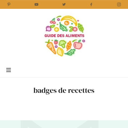
Guide
des
Aliments
Encyclopédie
des
aliments
/
badges de recettes
www.guidedesaliments.com